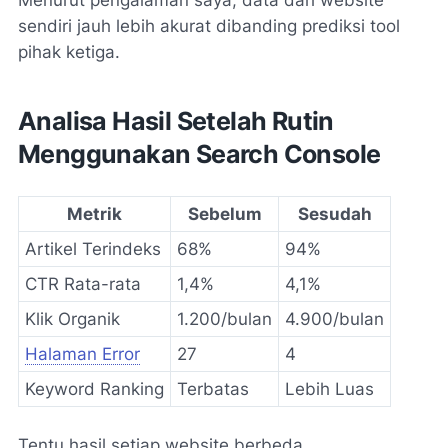
sendiri jauh lebih akurat dibanding prediksi tool
pihak ketiga.
Analisa Hasil Setelah Rutin
Menggunakan Search Console
Metrik
Sebelum
Sesudah
Artikel Terindeks
68%
94%
CTR Rata-rata
1,4%
4,1%
Klik Organik
1.200/bulan
4.900/bulan
Halaman Error
27
4
Keyword Ranking
Terbatas
Lebih Luas
Tentu hasil setiap website berbeda.