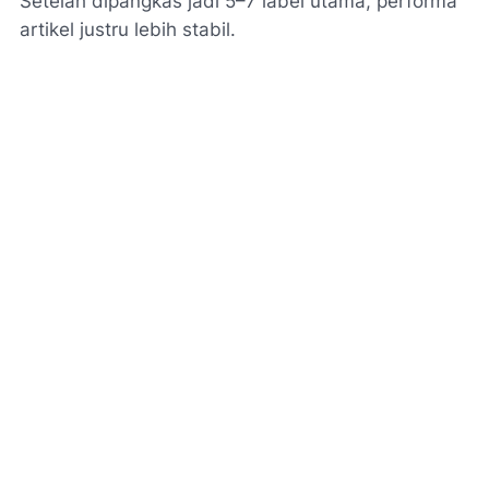
Setelah dipangkas jadi 5–7 label utama, performa
artikel justru lebih stabil.