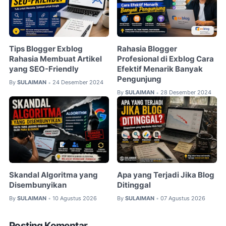
Tips Blogger Exblog
Rahasia Blogger
Rahasia Membuat Artikel
Profesional di Exblog Cara
yang SEO-Friendly
Efektif Menarik Banyak
Pengunjung
By
SULAIMAN
24 Desember 2024
•
By
SULAIMAN
28 Desember 2024
•
Skandal Algoritma yang
Apa yang Terjadi Jika Blog
Disembunyikan
Ditinggal
By
SULAIMAN
10 Agustus 2026
By
SULAIMAN
07 Agustus 2026
•
•
Posting Komentar