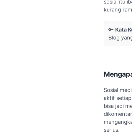
sosial itu 
kurang ram
🔑
Kata K
Blog yan
Mengapa 
Sosial medi
aktif setia
bisa jadi 
dikomentar
mengangkat
serius.