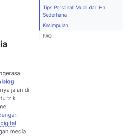
Tips Personal: Mulai dari Hal
Sederhana
Kesimpulan
FAQ
ia
ngerasa
 blog
-nya jalan di
u trik
ame
 dengan
a
digital
ngan media