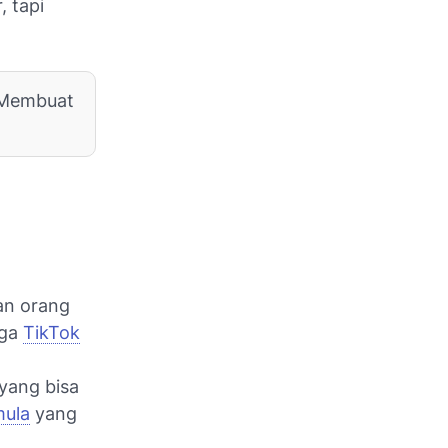
, tapi
a Membuat
aan orang
gga
TikTok
 yang bisa
mula
yang