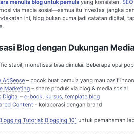
ara menulis blog untuk pemula
yang konsisten,
SEO
mosi via media sosial—semua itu investasi jangka pa
ekatan ini, blog bukan cuma jadi catatan digital, tap
e.
sasi Blog dengan Dukungan Media
ffic stabil, monetisasi bisa dimulai. Beberapa opsi pop
e AdSense
– cocok buat pemula yang mau pasif inco
ate Marketing
– share produk via blog & media sosial
 Digital
–
e-book
,
kursus
,
template blog
ored Content
– kolaborasi dengan brand
Blogging Tutorial: Blogging 101
untuk pemahaman leb