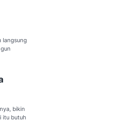
m langsung
ngun
a
nya, bikin
 itu butuh