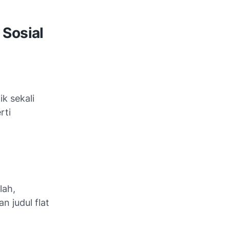
 Sosial
k sekali
rti
lah,
n judul flat