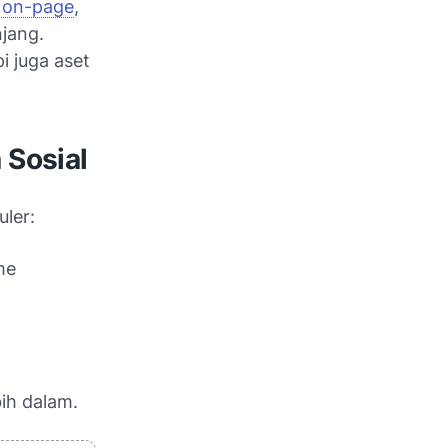
 on-page
,
njang.
i juga aset
 Sosial
uler:
me
ih dalam.