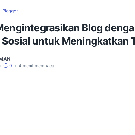
Blogger
Mengintegrasikan Blog deng
 Sosial untuk Meningkatkan T
IMAN
•
0
•
4
menit membaca