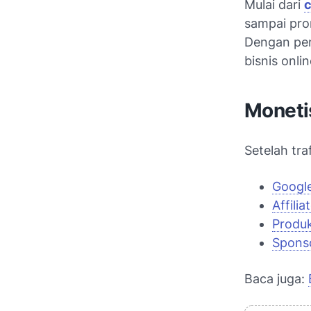
Mulai dari
c
sampai pro
Dengan pend
bisnis onlin
Moneti
Setelah tra
Googl
Affili
Produk
Spons
Baca juga: