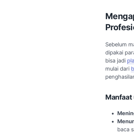
Mengap
Profesi
Sebelum mas
dipakai par
bisa jadi
pl
mulai dari
b
penghasila
Manfaat 
Menin
Menur
baca s