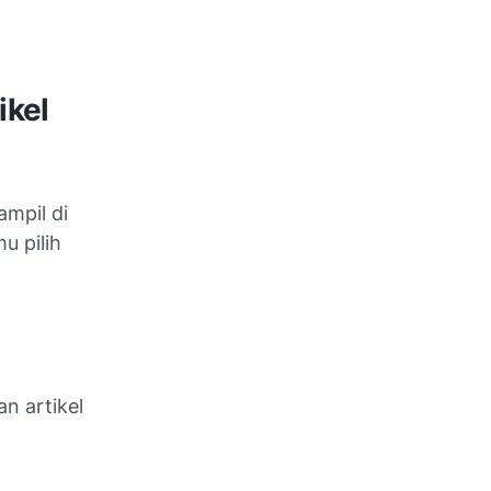
ikel
ampil di
u pilih
n artikel