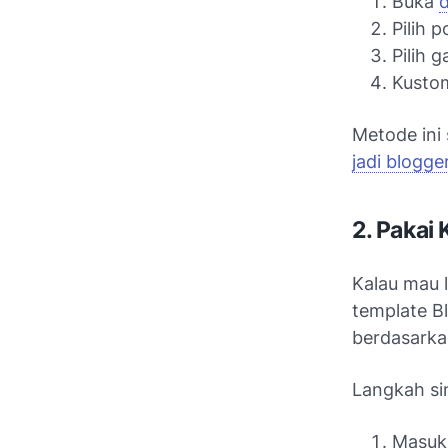
Buka
Pilih p
Pilih g
Kustom
Metode ini
jadi blogge
2. Pakai
Kalau mau l
template Bl
berdasarkan
Langkah si
Masuk