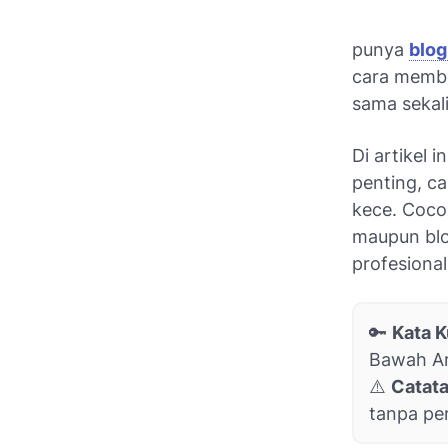
punya
blog
cara membua
sama sekali
Di artikel 
penting, c
kece. Coco
maupun blo
profesional
🔑
Kata K
Bawah Ar
⚠️
Catata
tanpa per