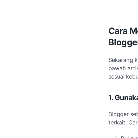
Cara M
Blogge
Sekarang ki
bawah arti
sesuai keb
1. Guna
Blogger se
terkait. C