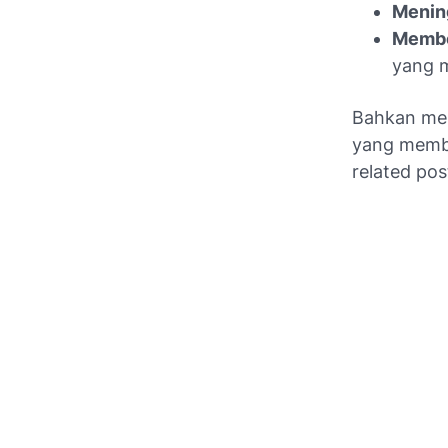
Menin
Member
yang m
Bahkan me
yang membe
related pos