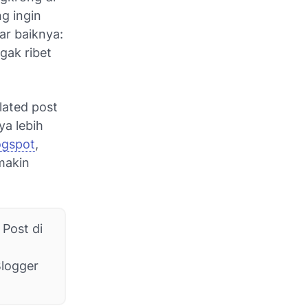
g ingin
bar baiknya:
gak ribet
elated post
ya lebih
ogspot
,
makin
Post di
Blogger