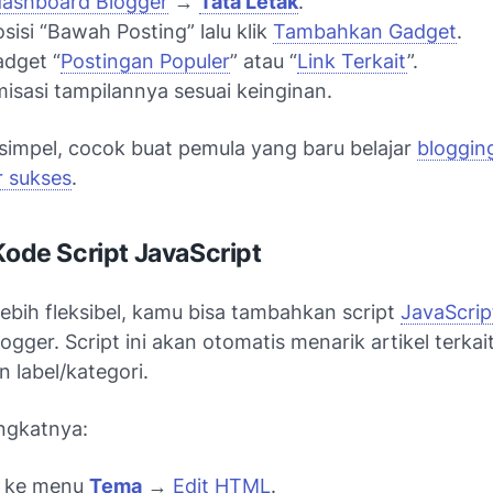
dashboard Blogger
→
Tata Letak
.
osisi “Bawah Posting” lalu klik
Tambahkan Gadget
.
adget “
Postingan Populer
” atau “
Link Terkait
”.
isasi tampilannya sesuai keinginan.
 simpel, cocok buat pemula yang baru belajar
blogging
r sukses
.
 Kode Script JavaScript
ebih fleksibel, kamu bisa tambahkan script
JavaScrip
ogger. Script ini akan otomatis menarik artikel terkai
 label/kategori.
ngkatnya:
 ke menu
Tema
→
Edit HTML
.