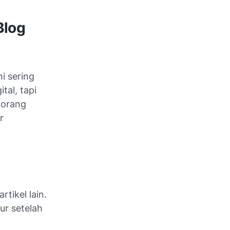
Blog
i sering
tal, tapi
 orang
r
tikel lain.
r setelah