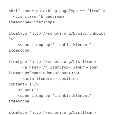
<b:if cond='data:blog.pageType == "item"'>

  <div class='breadcrumb' 
itemscope='itemscope' 

itemtype='http://schema.org/BreadcrumbList
'>

    <span itemprop='itemListElement' 
itemscope 

itemtype='http://schema.org/ListItem'>

      <a href='/' itemprop='item'><span 
itemprop='name'>Home</span></a>

      <meta itemprop='position' 
content='1'/>

    </span> › 

    <span itemprop='itemListElement' 
itemscope 

itemtype='http://schema.org/ListItem'>
