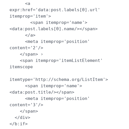
      <a 
expr:href='data:post.labels[0].url' 
itemprop='item'>

        <span itemprop='name'>
<data:post.labels[0].name/></span>

      </a>

      <meta itemprop='position' 
content='2'/>

    </span> › 

    <span itemprop='itemListElement' 
itemscope 

itemtype='http://schema.org/ListItem'>

      <span itemprop='name'>
<data:post.title/></span>

      <meta itemprop='position' 
content='3'/>

    </span>

  </div>
