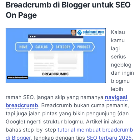
Breadcrumb di Blogger untuk SEO
On Page
Kalau
kamu
lagi
serius
ngeblog
dan ingin
blogmu
lebih
ramah SEO, jangan skip yang namanya
navigasi
breadcrumb
. Breadcrumb bukan cuma pemanis,
tapi juga jalan pintas yang bikin pengunjung (dan
Google) ngerti struktur blogmu. Artikel ini akan
bahas step-by-step
tutorial membuat breadcrumb
di Blogger
, lengkap dengan tips
SEO terbaru 2025
.