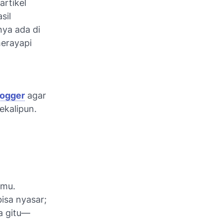
artikel
sil
nya ada di
merayapi
logger
agar
ekalipun.
amu.
isa nyasar;
a gitu—