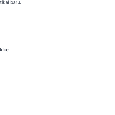
ikel baru.
k ke