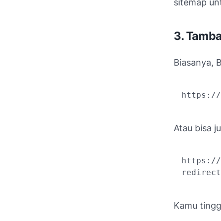
sitemap un
3. Tamb
Biasanya, 
https://
Atau bisa j
https://
redirect
Kamu tingga