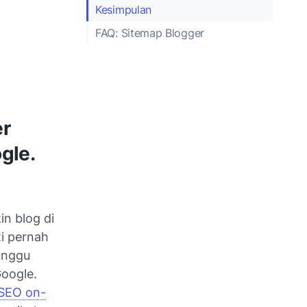
Kesimpulan
FAQ: Sitemap Blogger
er
gle.
in blog di
ti pernah
nggu
Google.
SEO on-