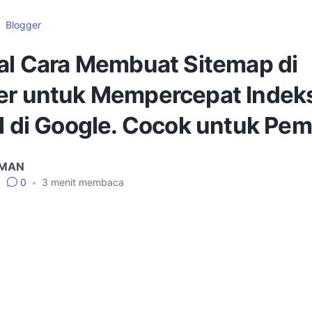
Blogger
ial Cara Membuat Sitemap di
er untuk Mempercepat Indek
l di Google. Cocok untuk Pem
IMAN
•
0
•
3
menit membaca