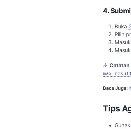
4. Submi
Buka
Pilih 
Masuk
Masukk
⚠️
Catatan 
max-resul
Baca Juga:
Tips A
Guna