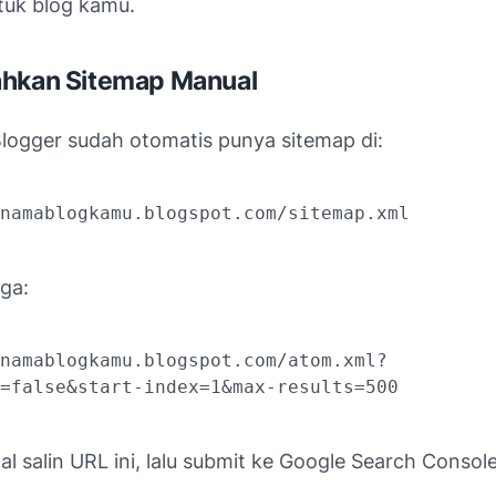
tuk blog kamu.
ahkan Sitemap Manual
Blogger sudah otomatis punya sitemap di:
namablogkamu.blogspot.com/sitemap.xml
uga:
namablogkamu.blogspot.com/atom.xml?
=false&start-index=1&max-results=500
l salin URL ini, lalu submit ke Google Search Console