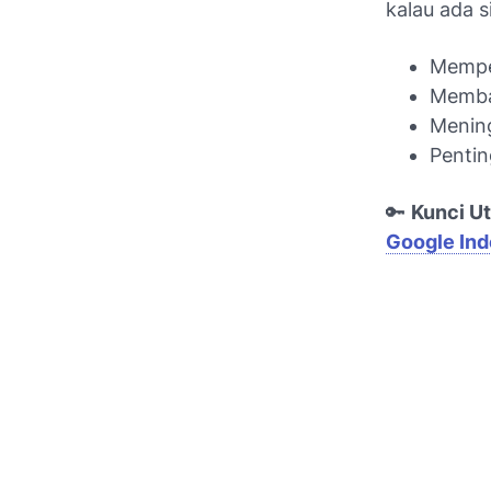
kalau ada s
Memper
Memban
Mening
Penti
🔑
Kunci Ut
Google Ind