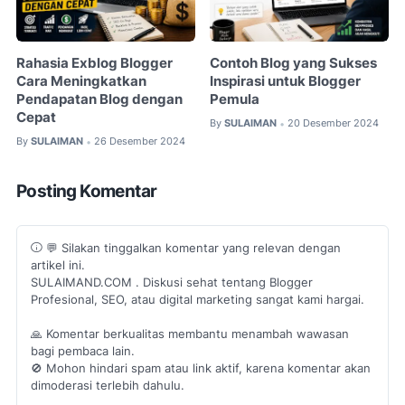
Rahasia Exblog Blogger
Contoh Blog yang Sukses
Cara Meningkatkan
Inspirasi untuk Blogger
Pendapatan Blog dengan
Pemula
Cepat
By
SULAIMAN
20 Desember 2024
•
By
SULAIMAN
26 Desember 2024
•
Posting Komentar
💬 Silakan tinggalkan komentar yang relevan dengan
artikel ini.
SULAIMAND.COM . Diskusi sehat tentang Blogger
Profesional, SEO, atau digital marketing sangat kami hargai.
🙏 Komentar berkualitas membantu menambah wawasan
bagi pembaca lain.
🚫 Mohon hindari spam atau link aktif, karena komentar akan
dimoderasi terlebih dahulu.