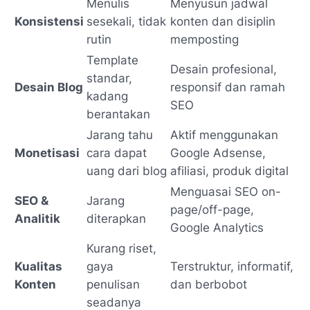
Menulis
Menyusun jadwal
Konsistensi
sesekali, tidak
konten dan disiplin
rutin
memposting
Template
Desain profesional,
standar,
Desain Blog
responsif dan ramah
kadang
SEO
berantakan
Jarang tahu
Aktif menggunakan
Monetisasi
cara dapat
Google Adsense,
uang dari blog
afiliasi, produk digital
Menguasai SEO on-
SEO &
Jarang
page/off-page,
Analitik
diterapkan
Google Analytics
Kurang riset,
Kualitas
gaya
Terstruktur, informatif,
Konten
penulisan
dan berbobot
seadanya