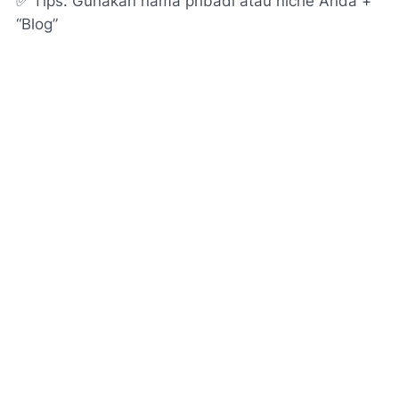
✅
Tips:
Gunakan nama pribadi atau niche Anda +
“Blog”