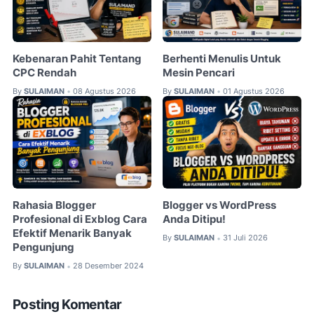
Kebenaran Pahit Tentang
Berhenti Menulis Untuk
CPC Rendah
Mesin Pencari
By
SULAIMAN
08 Agustus 2026
By
SULAIMAN
01 Agustus 2026
•
•
Rahasia Blogger
Blogger vs WordPress
Profesional di Exblog Cara
Anda Ditipu!
Efektif Menarik Banyak
By
SULAIMAN
31 Juli 2026
•
Pengunjung
By
SULAIMAN
28 Desember 2024
•
Posting Komentar