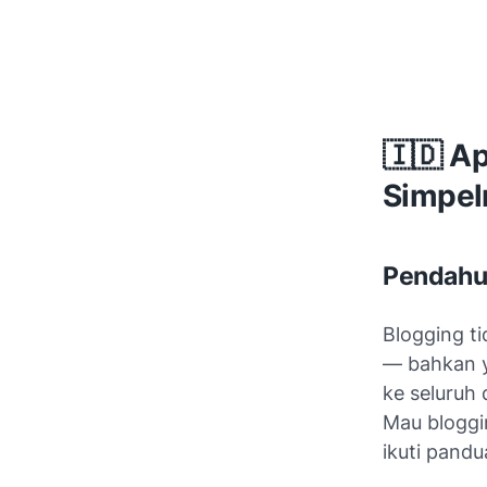
🇮🇩 A
Simpel
Pendahul
Blogging ti
— bahkan y
ke seluruh 
Mau bloggi
ikuti pandu