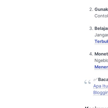
Gunak
Conto
Belaja
Jangan
Terbuk
Monet
Ngeblo
Menem
✅
Baca
Apa It
Bloggi