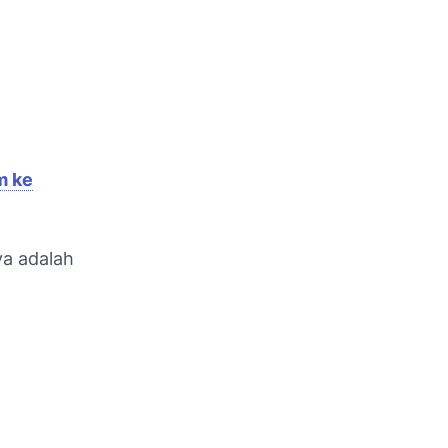
m ke
ya adalah