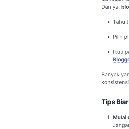
Dan ya,
blo
Tahu 
Pilih 
Ikuti 
Blogg
Banyak yan
konsistens
Tips Bia
Mulai 
Jangan