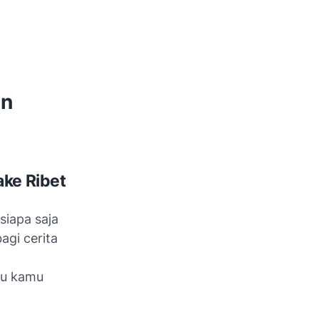
an
ake Ribet
siapa saja
agi cerita
au kamu