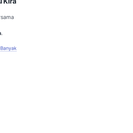
 Kira
ersama
a
.
k Banyak