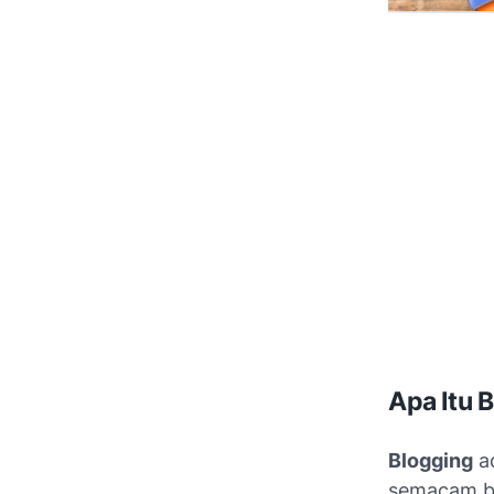
Apa Itu 
Blogging
ad
semacam buk