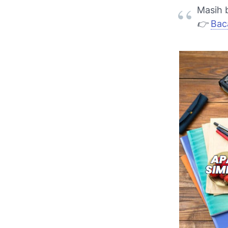
Masih b
👉
Bac