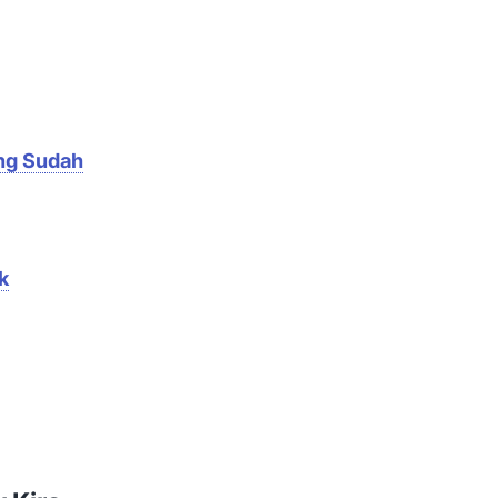
ng Sudah
k