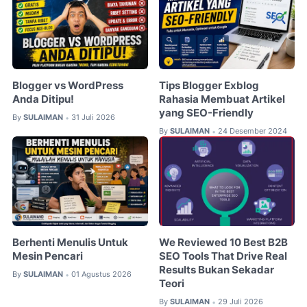
Blogger vs WordPress
Tips Blogger Exblog
Anda Ditipu!
Rahasia Membuat Artikel
yang SEO-Friendly
By
SULAIMAN
31 Juli 2026
•
By
SULAIMAN
24 Desember 2024
•
Berhenti Menulis Untuk
We Reviewed 10 Best B2B
Mesin Pencari
SEO Tools That Drive Real
Results Bukan Sekadar
By
SULAIMAN
01 Agustus 2026
•
Teori
By
SULAIMAN
29 Juli 2026
•