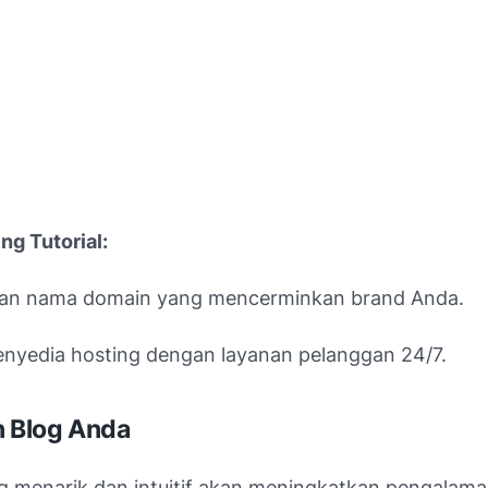
ng Tutorial:
an nama domain yang mencerminkan brand Anda.
penyedia hosting dengan layanan pelanggan 24/7.
n Blog Anda
g menarik dan intuitif akan meningkatkan pengalam