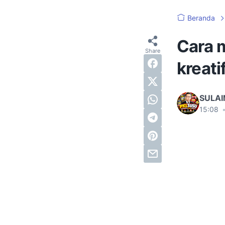
Beranda
Cara 
kreati
SULA
15:08