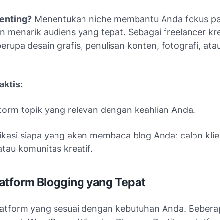
enting?
Menentukan niche membantu Anda fokus pa
n menarik audiens yang tepat. Sebagai freelancer kre
erupa desain grafis, penulisan konten, fotografi, ata
aktis:
torm topik yang relevan dengan keahlian Anda.
fikasi siapa yang akan membaca blog Anda: calon klie
 atau komunitas kreatif.
Platform Blogging yang Tepat
atform yang sesuai dengan kebutuhan Anda. Bebera