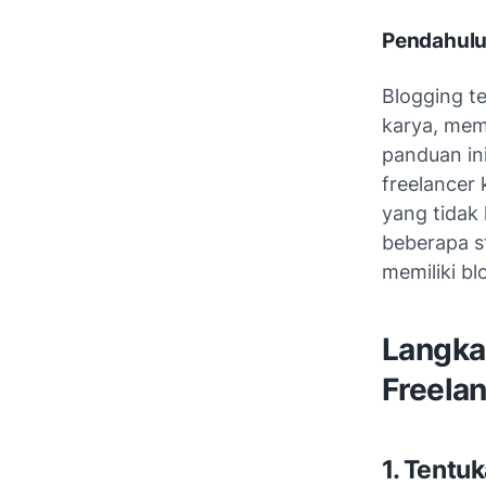
Pendahulua
Blogging te
karya, mem
panduan in
freelancer
yang tidak
beberapa s
memiliki bl
Langka
Freelan
1. Tentu