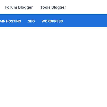
Forum Blogger
Tools Blogger
IN HOSTING
SEO
WORDPRESS