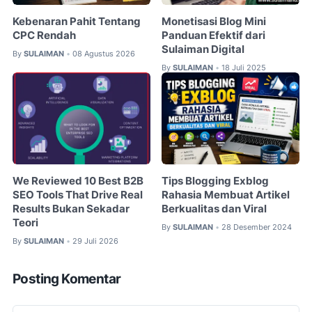
Kebenaran Pahit Tentang
Monetisasi Blog Mini
CPC Rendah
Panduan Efektif dari
Sulaiman Digital
By
SULAIMAN
08 Agustus 2026
•
By
SULAIMAN
18 Juli 2025
•
We Reviewed 10 Best B2B
Tips Blogging Exblog
SEO Tools That Drive Real
Rahasia Membuat Artikel
Results Bukan Sekadar
Berkualitas dan Viral
Teori
By
SULAIMAN
28 Desember 2024
•
By
SULAIMAN
29 Juli 2026
•
Posting Komentar