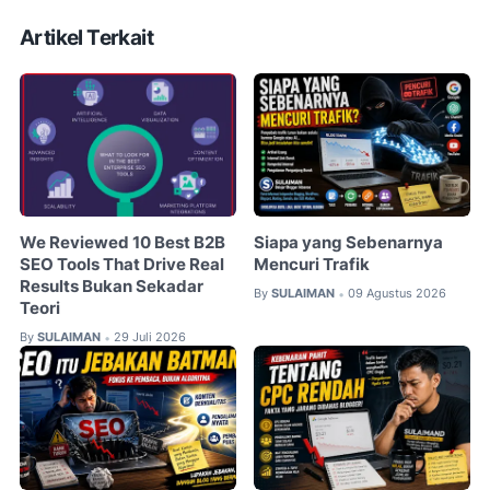
Artikel Terkait
We Reviewed 10 Best B2B
Siapa yang Sebenarnya
SEO Tools That Drive Real
Mencuri Trafik
Results Bukan Sekadar
By
SULAIMAN
09 Agustus 2026
•
Teori
By
SULAIMAN
29 Juli 2026
•