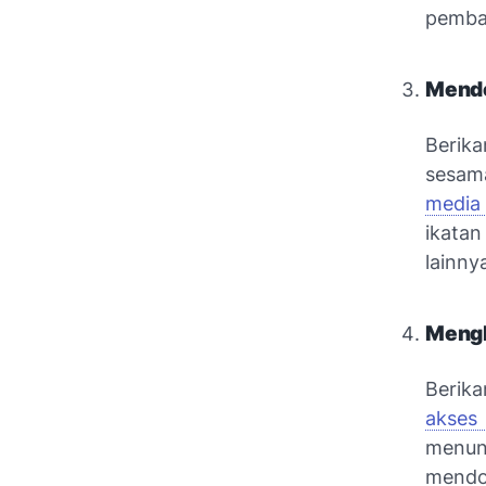
pembac
Mendo
Berik
sesam
media 
ikata
lainny
Mengh
Berik
akses 
menu
mendor