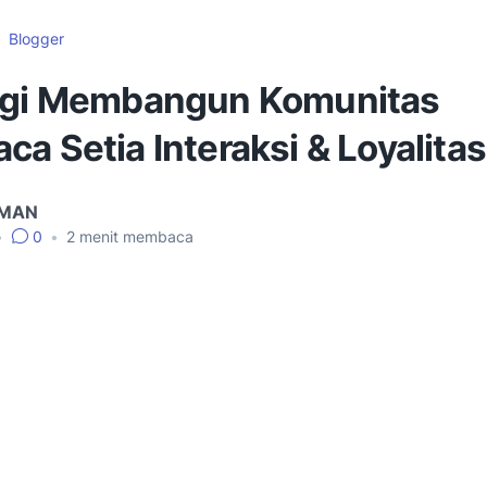
Blogger
egi Membangun Komunitas
a Setia Interaksi & Loyalitas
IMAN
•
0
•
2
menit membaca