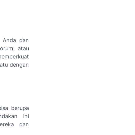
n Anda dan
orum, atau
n memperkuat
satu dengan
isa berupa
ndakan ini
ereka dan