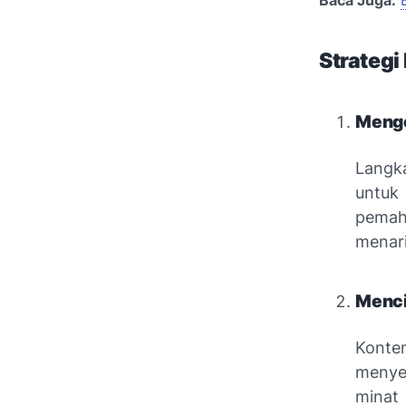
Baca Juga:
Strateg
Menge
Langka
untuk
pemah
menari
Menci
Konte
menye
minat