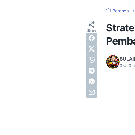
Beranda
Strat
Pembac
SULA
05:20