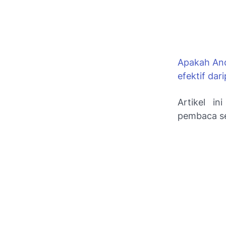
Apakah And
efektif da
Artikel i
pembaca set