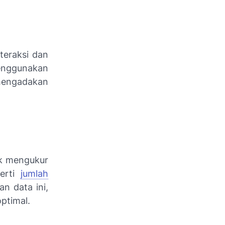
eraksi dan
nggunakan
mengadakan
uk mengukur
perti
jumlah
an data ini,
ptimal.