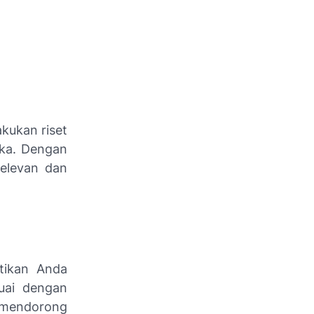
kukan riset
eka. Dengan
elevan dan
stikan Anda
uai dengan
 mendorong