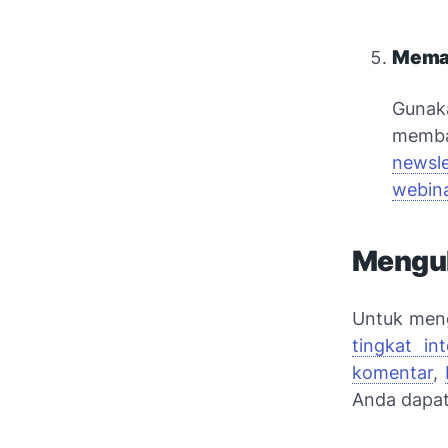
Meman
Gunak
memb
newsle
webin
Menguk
Untuk meng
tingkat int
komentar
,
Anda dapat