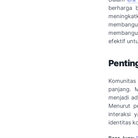
berharga b
meningka
membang
membangun 
efektif unt
Pentin
Komunitas
panjang. 
menjadi ad
Menurut pe
interaksi
identitas ko