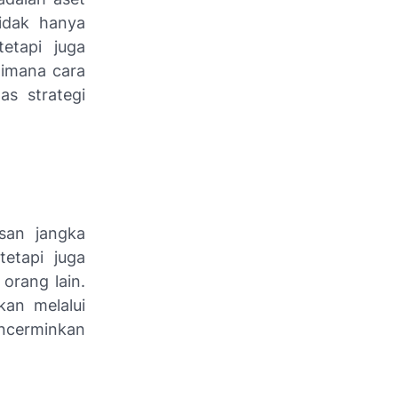
tidak hanya
etapi juga
imana cara
as strategi
san jangka
etapi juga
orang lain.
kan melalui
ncerminkan