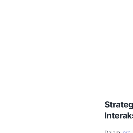
Strate
Interak
Dalam
era 