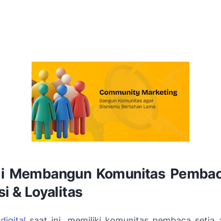
gi Membangun Komunitas Pembac
si & Loyalitas
digital
saat ini, memiliki komunitas pembaca setia 