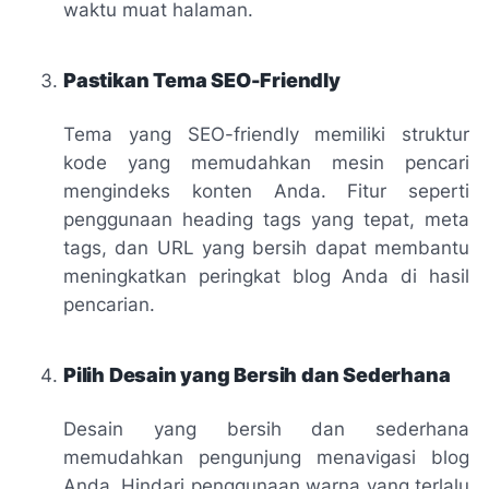
waktu muat halaman.
Pastikan Tema SEO-Friendly
Tema yang SEO-friendly memiliki struktur
kode yang memudahkan mesin pencari
mengindeks konten Anda. Fitur seperti
penggunaan heading tags yang tepat, meta
tags, dan URL yang bersih dapat membantu
meningkatkan peringkat blog Anda di hasil
pencarian.
Pilih Desain yang Bersih dan Sederhana
Desain yang bersih dan sederhana
memudahkan pengunjung menavigasi blog
Anda. Hindari penggunaan warna yang terlalu