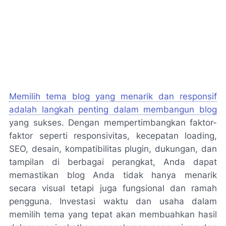
Memilih tema blog yang menarik dan responsif
adalah langkah penting dalam membangun blog
yang sukses. Dengan mempertimbangkan faktor-
faktor seperti responsivitas, kecepatan loading,
SEO, desain, kompatibilitas plugin, dukungan, dan
tampilan di berbagai perangkat, Anda dapat
memastikan blog Anda tidak hanya menarik
secara visual tetapi juga fungsional dan ramah
pengguna. Investasi waktu dan usaha dalam
memilih tema yang tepat akan membuahkan hasil