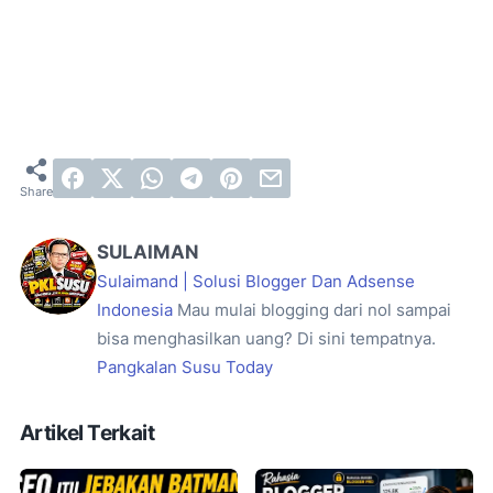
SULAIMAN
Sulaimand | Solusi Blogger Dan Adsense
Indonesia
Mau mulai blogging dari nol sampai
bisa menghasilkan uang? Di sini tempatnya.
Pangkalan Susu Today
Artikel Terkait