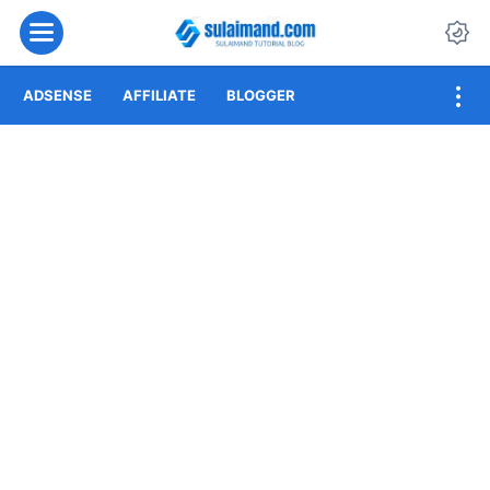
Menu
Da
ADSENSE
AFFILIATE
BLOGGER