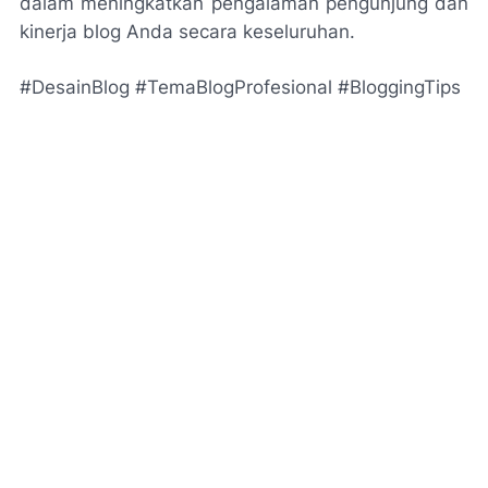
dalam meningkatkan pengalaman pengunjung dan
kinerja blog Anda secara keseluruhan.
#DesainBlog #TemaBlogProfesional #BloggingTips