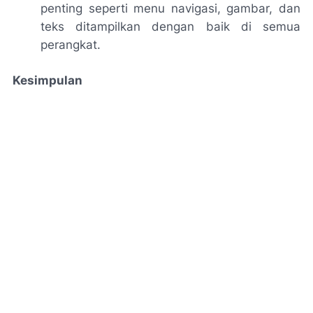
penting seperti menu navigasi, gambar, dan
teks ditampilkan dengan baik di semua
perangkat.
Kesimpulan