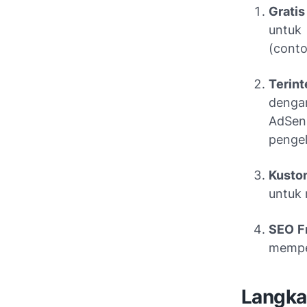
Grati
untuk
(conto
Terin
denga
AdSen
pengel
Kusto
untuk 
SEO Fr
mempe
Langka