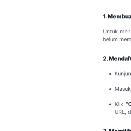
1.
Membuat
Untuk men
belum memi
2.
Mendaft
Kunju
Masuk
Klik
"
URL, d