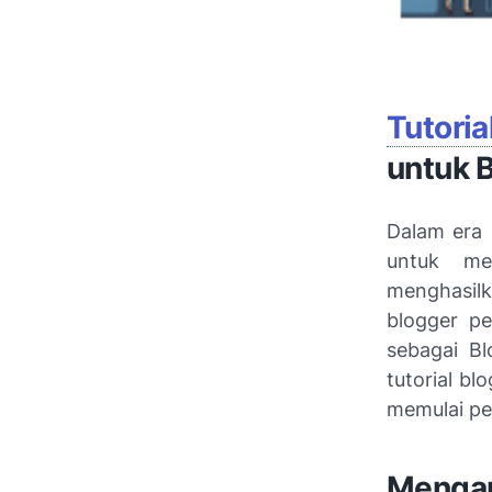
Tutoria
untuk 
Dalam era d
untuk men
menghasilk
blogger pe
sebagai Bl
tutorial b
memulai pe
Mengap