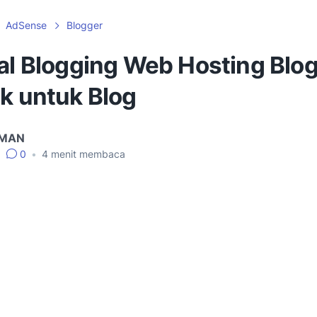
AdSense
Blogger
ial Blogging Web Hosting Blo
ik untuk Blog
IMAN
•
0
•
4
menit membaca