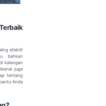
Terbaik
ling efektif
au bahkan
di kalangan
ikenal juga
kap tentang
mbantu Anda
ng?