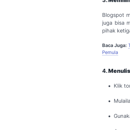
3.
Memilih
Blogspot m
juga bisa 
pihak ketig
Baca Juga:
Pemula
4.
Menulis
Klik t
Mulail
Gunaka