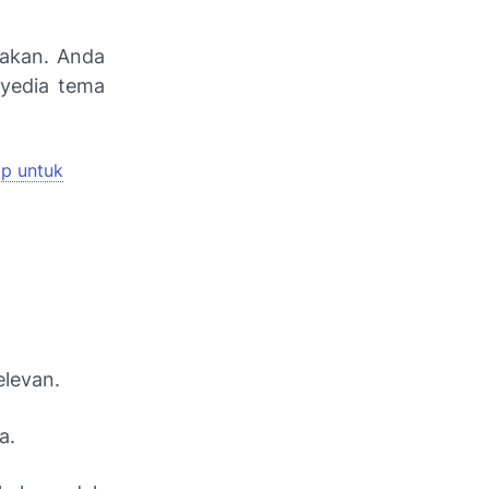
nakan. Anda
nyedia tema
ap untuk
elevan.
a.