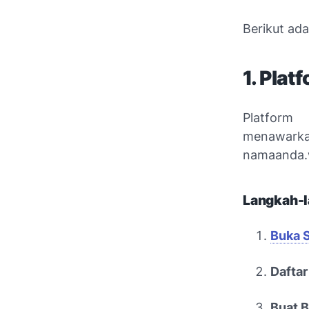
Berikut ad
1. Plat
Platform
menawarka
namaanda.
Langkah-l
Buka S
Daftar
Buat B