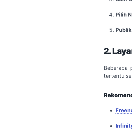
Pilih 
Publik
2. Lay
Beberapa 
tertentu se
Rekomend
Freen
Infini