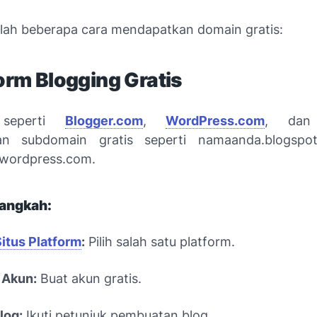
alah beberapa cara mendapatkan domain gratis:
form Blogging Gratis
 seperti
Blogger.com
,
WordPress.com
, d
n subdomain gratis seperti namaanda.blogspo
wordpress.com.
angkah:
itus Platform
:
Pilih salah satu platform.
 Akun:
Buat akun gratis.
log:
Ikuti petunjuk pembuatan blog.