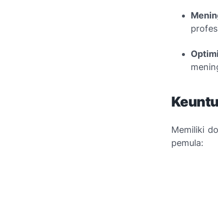
Mening
profes
Optim
mening
Keuntu
Memiliki d
pemula: