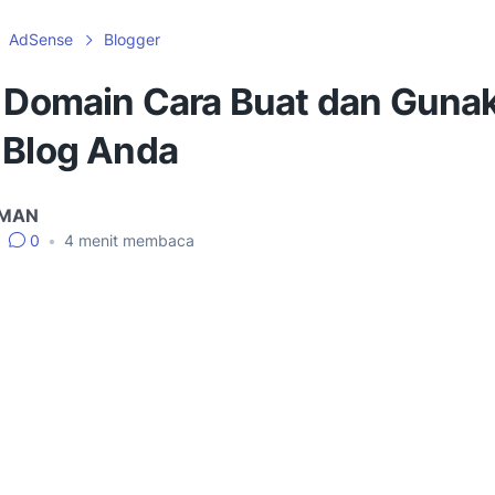
AdSense
Blogger
s Domain Cara Buat dan Guna
 Blog Anda
IMAN
0
•
4
menit membaca