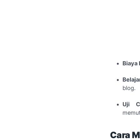
Biaya 
Belaja
blog.
Uji C
memut
Cara M