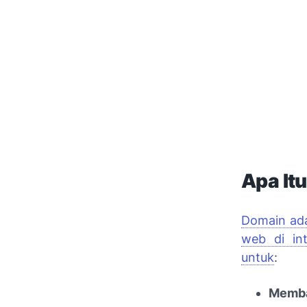
Apa It
Domain ada
web di in
untuk
:
Memba