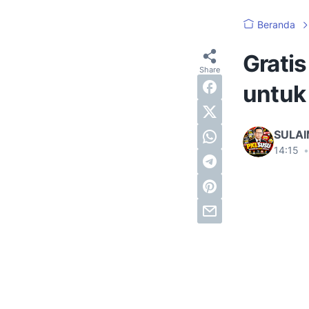
Beranda
Grati
untuk
SULA
14:15
•