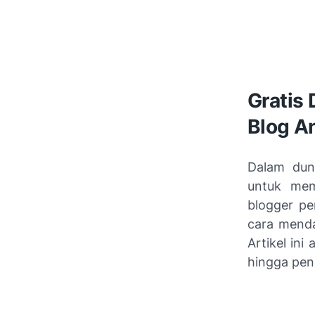
Gratis
Blog A
Dalam duni
untuk mem
blogger pe
cara mend
Artikel in
hingga pen