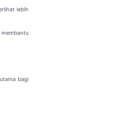
lihat lebih
t membantu
rutama bagi