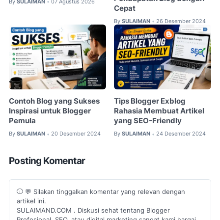
By
SULAIMAN
07 Agustus 2026
•
Cepat
By
SULAIMAN
26 Desember 2024
•
Contoh Blog yang Sukses
Tips Blogger Exblog
Inspirasi untuk Blogger
Rahasia Membuat Artikel
Pemula
yang SEO-Friendly
By
SULAIMAN
20 Desember 2024
By
SULAIMAN
24 Desember 2024
•
•
Posting Komentar
💬 Silakan tinggalkan komentar yang relevan dengan
artikel ini.
SULAIMAND.COM . Diskusi sehat tentang Blogger
Profesional, SEO, atau digital marketing sangat kami hargai.