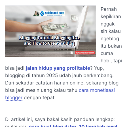
Pernah
kepikiran
nggak
sih kalau
ngeblog
itu bukan
cuma
hobi, tapi
bisa jadi
jalan hidup yang profitable
? Yup,
blogging di tahun 2025 udah jauh berkembang.
Dari sekadar catatan harian online, sekarang blog
bisa jadi mesin uang kalau tahu
cara monetisasi
blogger
dengan tepat.
Di artikel ini, saya bakal kasih panduan lengkap:
mulai dari
cara buat blog di hp
,
10 langkah awal