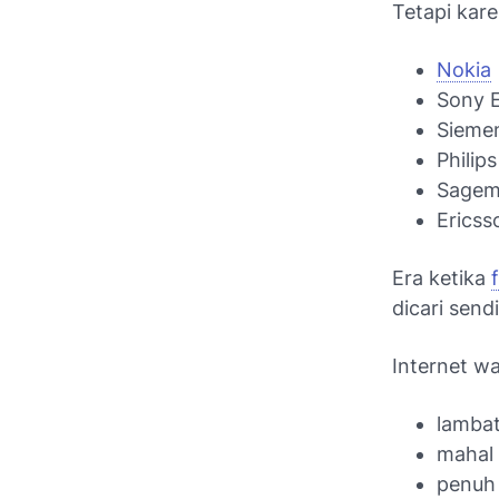
Tetapi kare
Nokia
Sony E
Sieme
Philips
Sage
Ericss
Era ketika
dicari send
Internet wa
lamba
mahal
penuh 