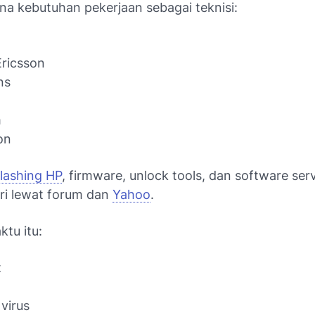
na kebutuhan pekerjaan sebagai teknisi:
ricsson
ns
m
on
flashing HP
, firmware, unlock tools, dan software ser
iri lewat forum dan
Yahoo
.
ktu itu:
t
virus