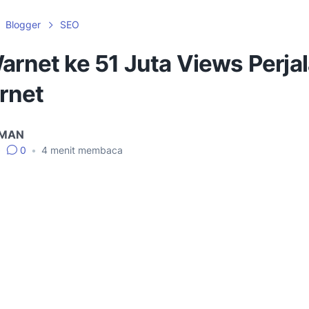
Blogger
SEO
arnet ke 51 Juta Views Perja
ernet
IMAN
•
0
•
4
menit membaca