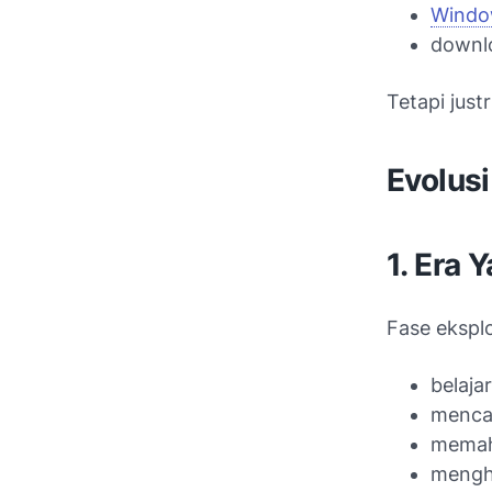
Windo
downlo
Tetapi just
Evolusi
1. Era 
Fase eksplo
belaja
mencar
memaha
mengha