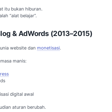
at itu bukan hiburan.
lah “alat belajar”.
 Blog & AdWords (2013–2015)
unia website dan
monetisasi
.
 masa manis:
ress
ds
sasi digital awal
udian aturan berubah.