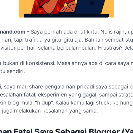
mand.com
- Saya pernah ada di titik itu. Nulis rajin, 
 hari, tapi trafik… ya gitu-gitu aja. Bahkan sempat stu
isitor per hari selama berbulan-bulan. Frustrasi? Jel
 bukan di konsistensi. Masalahnya ada di cara say
tu sendiri.
ini, saya mau share pengalaman pribadi saya sebagai
kesalahan fatal, eksperimen yang gagal, sampai strat
kin blog mulai “hidup”. Kalau kamu lagi stuck, kemun
 juga melakukan kesalahan yang sama.
han Fatal Saya Sebagai Blogger (Y