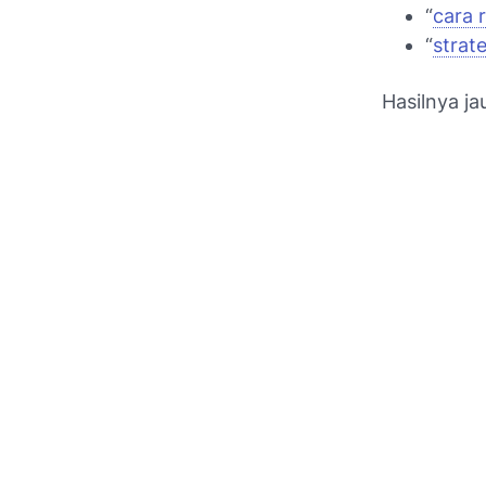
“
cara 
“
strat
Hasilnya ja