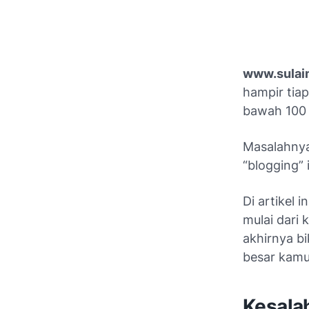
www.sulai
hampir tiap
bawah 100 v
Masalahnya
“blogging” i
Di artikel 
mulai dari 
akhirnya bi
besar kamu
Kesala