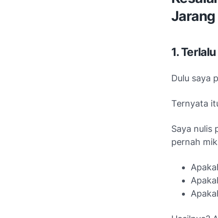
Jarang
1. Terlal
Dulu saya p
Ternyata i
Saya nulis 
pernah miki
Apakah
Apaka
Apakah