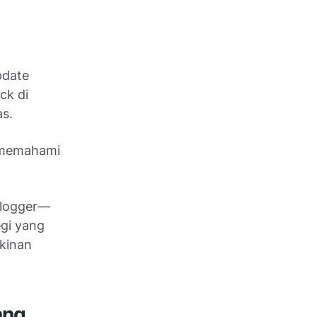
update
ck di
as.
a memahami
 blogger—
egi yang
gkinan
ang