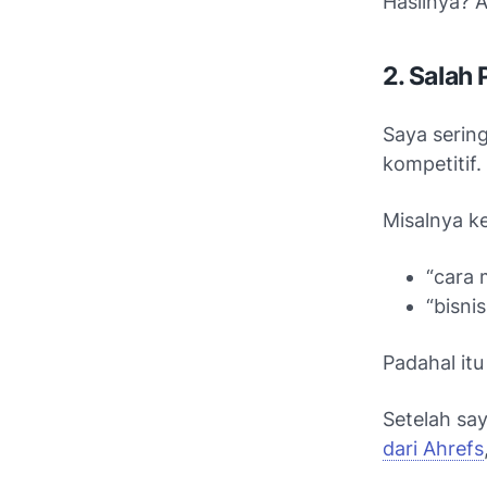
Hasilnya? A
2. Salah 
Saya sering
kompetitif.
Misalnya k
“cara 
“bisnis
Padahal itu
Setelah say
dari Ahrefs