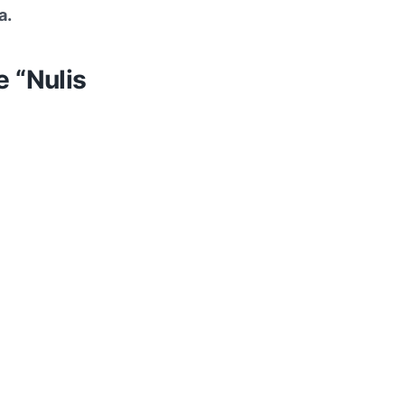
a.
e “Nulis